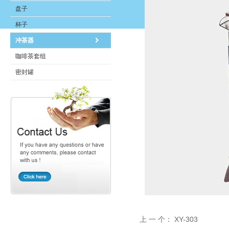
盘子
杯子
冲茶器
咖啡茶套组
密封罐
上 一 个：
XY-303